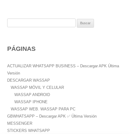
B
u
s
c
PÁGINAS
a
r
:
ACTUALIZAR WHATSAPP BUSINESS – Descargar APK Última
Versión
DESCARGAR WASSAP
WASSAP MÓVIL Y CELULAR
WASSAP ANDROID
WASSAP IPHONE
WASSAP WEB. WASSAP PARA PC
GBWHATSAPP – Descargar APK ✅️ Última Versión
MESSENGER
STICKERS WHATSAPP