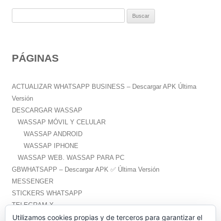
B
u
s
c
PÁGINAS
a
r
:
ACTUALIZAR WHATSAPP BUSINESS – Descargar APK Última
Versión
DESCARGAR WASSAP
WASSAP MÓVIL Y CELULAR
WASSAP ANDROID
WASSAP IPHONE
WASSAP WEB. WASSAP PARA PC
GBWHATSAPP – Descargar APK ✅️ Última Versión
MESSENGER
STICKERS WHATSAPP
TELEGRAM X
WHATSAPP PLUS – Descargar APK ✅️ Última Versión
Utilizamos cookies propias y de terceros para garantizar el