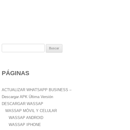
B
u
s
c
PÁGINAS
a
r
:
ACTUALIZAR WHATSAPP BUSINESS –
Descargar APK Última Versión
DESCARGAR WASSAP
WASSAP MÓVIL Y CELULAR
WASSAP ANDROID
WASSAP IPHONE