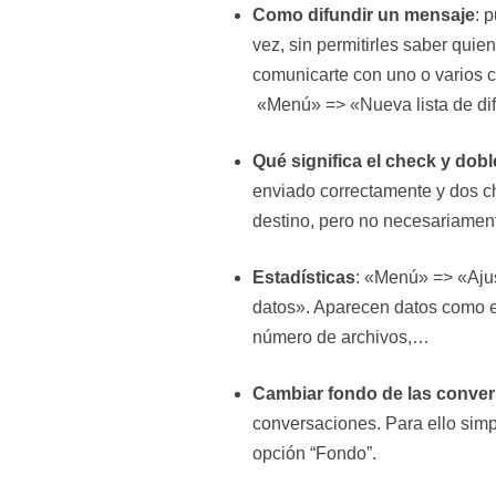
Como difundir un mensaje
: 
vez, sin permitirles saber quie
comunicarte con uno o varios co
«Menú» => «Nueva lista de dif
Qué significa el check y dob
enviado correctamente y dos ch
destino, pero no necesariament
Estadísticas
: «Menú» => «Aju
datos». Aparecen datos como e
número de archivos,…
Cambiar fondo de las conve
conversaciones. Para ello sim
opción “Fondo”.