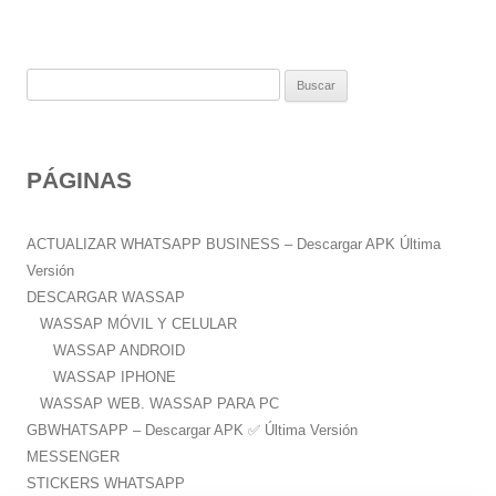
B
u
s
c
PÁGINAS
a
r
:
ACTUALIZAR WHATSAPP BUSINESS – Descargar APK Última
Versión
DESCARGAR WASSAP
WASSAP MÓVIL Y CELULAR
WASSAP ANDROID
WASSAP IPHONE
WASSAP WEB. WASSAP PARA PC
GBWHATSAPP – Descargar APK ✅️ Última Versión
MESSENGER
STICKERS WHATSAPP