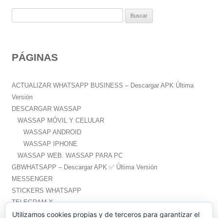
B
u
s
c
PÁGINAS
a
r
:
ACTUALIZAR WHATSAPP BUSINESS – Descargar APK Última
Versión
DESCARGAR WASSAP
WASSAP MÓVIL Y CELULAR
WASSAP ANDROID
WASSAP IPHONE
WASSAP WEB. WASSAP PARA PC
GBWHATSAPP – Descargar APK ✅️ Última Versión
MESSENGER
STICKERS WHATSAPP
TELEGRAM X
WHATSAPP PLUS – Descargar APK ✅️ Última Versión
Utilizamos cookies propias y de terceros para garantizar el