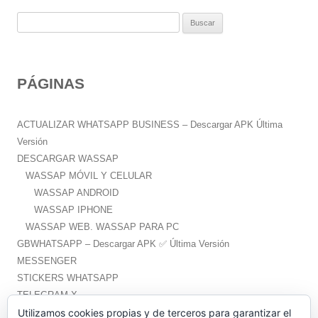
B
u
s
c
PÁGINAS
a
r
:
ACTUALIZAR WHATSAPP BUSINESS – Descargar APK Última
Versión
DESCARGAR WASSAP
WASSAP MÓVIL Y CELULAR
WASSAP ANDROID
WASSAP IPHONE
WASSAP WEB. WASSAP PARA PC
GBWHATSAPP – Descargar APK ✅️ Última Versión
MESSENGER
STICKERS WHATSAPP
TELEGRAM X
WHATSAPP PLUS – Descargar APK ✅️ Última Versión
Utilizamos cookies propias y de terceros para garantizar el