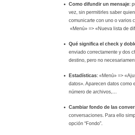
Como difundir un mensaje
: 
vez, sin permitirles saber quie
comunicarte con uno o varios co
«Menú» => «Nueva lista de dif
Qué significa el check y dob
enviado correctamente y dos ch
destino, pero no necesariament
Estadísticas
: «Menú» => «Aju
datos». Aparecen datos como e
número de archivos,…
Cambiar fondo de las conve
conversaciones. Para ello sim
opción “Fondo”.