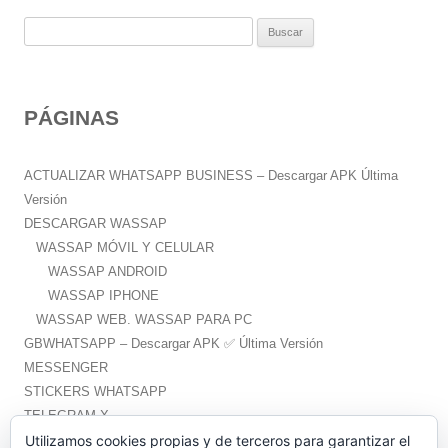
B
u
s
c
PÁGINAS
a
r
:
ACTUALIZAR WHATSAPP BUSINESS – Descargar APK Última
Versión
DESCARGAR WASSAP
WASSAP MÓVIL Y CELULAR
WASSAP ANDROID
WASSAP IPHONE
WASSAP WEB. WASSAP PARA PC
GBWHATSAPP – Descargar APK ✅️ Última Versión
MESSENGER
STICKERS WHATSAPP
TELEGRAM X
WHATSAPP PLUS – Descargar APK ✅️ Última Versión
Utilizamos cookies propias y de terceros para garantizar el