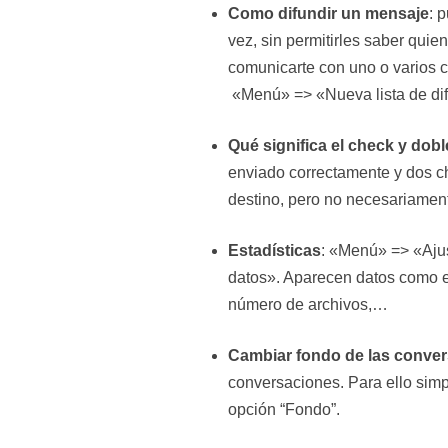
Como difundir un mensaje
: 
vez, sin permitirles saber quie
comunicarte con uno o varios co
«Menú» => «Nueva lista de dif
Qué significa el check y dob
enviado correctamente y dos ch
destino, pero no necesariament
Estadísticas
: «Menú» => «Aju
datos». Aparecen datos como e
número de archivos,…
Cambiar fondo de las conve
conversaciones. Para ello sim
opción “Fondo”.