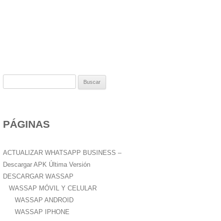
B
u
s
c
PÁGINAS
a
r
:
ACTUALIZAR WHATSAPP BUSINESS –
Descargar APK Última Versión
DESCARGAR WASSAP
WASSAP MÓVIL Y CELULAR
WASSAP ANDROID
WASSAP IPHONE