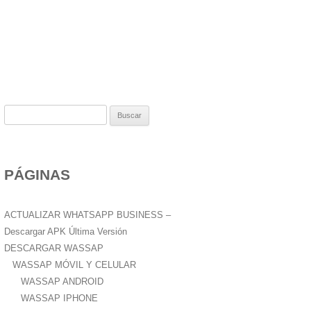
B
u
s
c
PÁGINAS
a
r
:
ACTUALIZAR WHATSAPP BUSINESS –
Descargar APK Última Versión
DESCARGAR WASSAP
WASSAP MÓVIL Y CELULAR
WASSAP ANDROID
WASSAP IPHONE