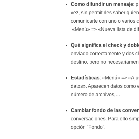
Como difundir un mensaje
: 
vez, sin permitirles saber quie
comunicarte con uno o varios co
«Menú» => «Nueva lista de dif
Qué significa el check y dob
enviado correctamente y dos ch
destino, pero no necesariament
Estadísticas
: «Menú» => «Aju
datos». Aparecen datos como e
número de archivos,…
Cambiar fondo de las conve
conversaciones. Para ello sim
opción “Fondo”.