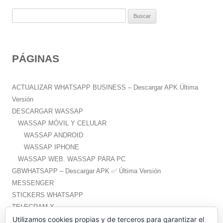
B
u
s
c
PÁGINAS
a
r
:
ACTUALIZAR WHATSAPP BUSINESS – Descargar APK Última
Versión
DESCARGAR WASSAP
WASSAP MÓVIL Y CELULAR
WASSAP ANDROID
WASSAP IPHONE
WASSAP WEB. WASSAP PARA PC
GBWHATSAPP – Descargar APK ✅️ Última Versión
MESSENGER
STICKERS WHATSAPP
TELEGRAM X
WHATSAPP PLUS – Descargar APK ✅️ Última Versión
Utilizamos cookies propias y de terceros para garantizar el