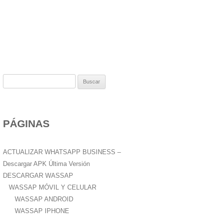
B
u
s
c
PÁGINAS
a
r
:
ACTUALIZAR WHATSAPP BUSINESS –
Descargar APK Última Versión
DESCARGAR WASSAP
WASSAP MÓVIL Y CELULAR
WASSAP ANDROID
WASSAP IPHONE