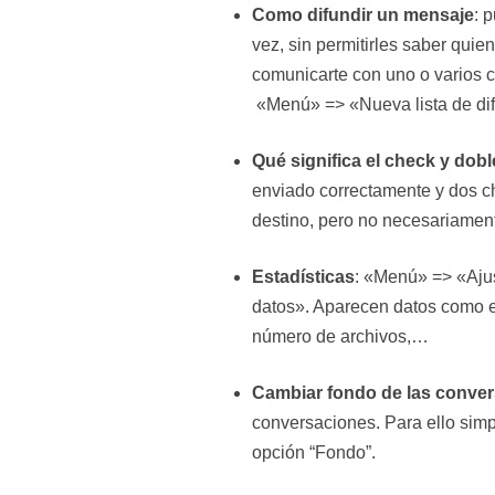
Como difundir un mensaje
: 
vez, sin permitirles saber quie
comunicarte con uno o varios co
«Menú» => «Nueva lista de dif
Qué significa el check y dob
enviado correctamente y dos ch
destino, pero no necesariament
Estadísticas
: «Menú» => «Aju
datos». Aparecen datos como e
número de archivos,…
Cambiar fondo de las conve
conversaciones. Para ello sim
opción “Fondo”.