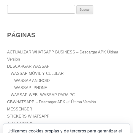
B
u
s
c
PÁGINAS
a
r
:
ACTUALIZAR WHATSAPP BUSINESS – Descargar APK Última
Versión
DESCARGAR WASSAP
WASSAP MÓVIL Y CELULAR
WASSAP ANDROID
WASSAP IPHONE
WASSAP WEB. WASSAP PARA PC
GBWHATSAPP – Descargar APK ✅️ Última Versión
MESSENGER
STICKERS WHATSAPP
TELEGRAM X
WHATSAPP PLUS – Descargar APK ✅️ Última Versión
Utilizamos cookies propias y de terceros para garantizar el