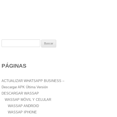
B
u
s
c
PÁGINAS
a
r
:
ACTUALIZAR WHATSAPP BUSINESS –
Descargar APK Última Versión
DESCARGAR WASSAP
WASSAP MÓVIL Y CELULAR
WASSAP ANDROID
WASSAP IPHONE