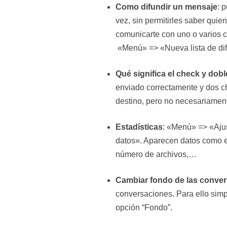
Como difundir un mensaje
: 
vez, sin permitirles saber quie
comunicarte con uno o varios co
«Menú» => «Nueva lista de dif
Qué significa el check y dob
enviado correctamente y dos ch
destino, pero no necesariament
Estadísticas
: «Menú» => «Aju
datos». Aparecen datos como e
número de archivos,…
Cambiar fondo de las conve
conversaciones. Para ello sim
opción “Fondo”.