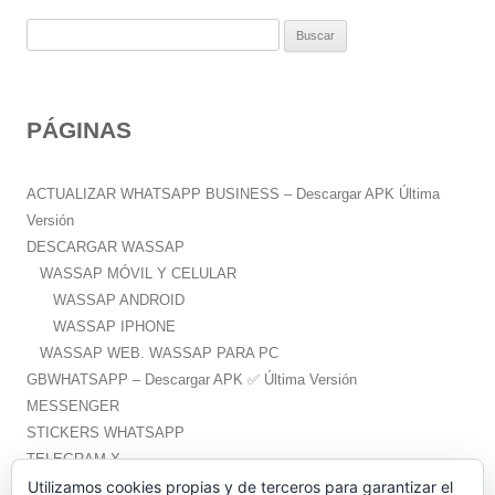
B
u
s
c
PÁGINAS
a
r
:
ACTUALIZAR WHATSAPP BUSINESS – Descargar APK Última
Versión
DESCARGAR WASSAP
WASSAP MÓVIL Y CELULAR
WASSAP ANDROID
WASSAP IPHONE
WASSAP WEB. WASSAP PARA PC
GBWHATSAPP – Descargar APK ✅️ Última Versión
MESSENGER
STICKERS WHATSAPP
TELEGRAM X
WHATSAPP PLUS – Descargar APK ✅️ Última Versión
Utilizamos cookies propias y de terceros para garantizar el