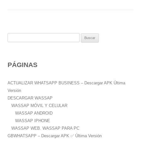
B
u
s
c
PÁGINAS
a
r
:
ACTUALIZAR WHATSAPP BUSINESS – Descargar APK Última
Versión
DESCARGAR WASSAP
WASSAP MÓVIL Y CELULAR
WASSAP ANDROID
WASSAP IPHONE
WASSAP WEB. WASSAP PARA PC
GBWHATSAPP – Descargar APK ✅️ Última Versión