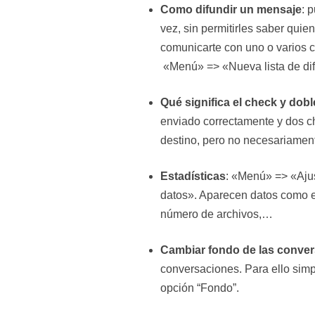
Como difundir un mensaje
: 
vez, sin permitirles saber quie
comunicarte con uno o varios co
«Menú» => «Nueva lista de dif
Qué significa el check y dob
enviado correctamente y dos ch
destino, pero no necesariament
Estadísticas
: «Menú» => «Aju
datos». Aparecen datos como e
número de archivos,…
Cambiar fondo de las conve
conversaciones. Para ello sim
opción “Fondo”.