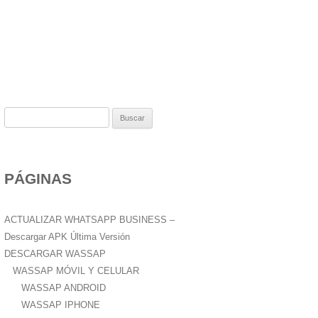
B
u
s
c
PÁGINAS
a
r
:
ACTUALIZAR WHATSAPP BUSINESS –
Descargar APK Última Versión
DESCARGAR WASSAP
WASSAP MÓVIL Y CELULAR
WASSAP ANDROID
WASSAP IPHONE