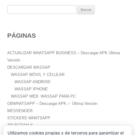
B
u
s
c
PÁGINAS
a
r
:
ACTUALIZAR WHATSAPP BUSINESS – Descargar APK Última
Versión
DESCARGAR WASSAP
WASSAP MÓVIL Y CELULAR
WASSAP ANDROID
WASSAP IPHONE
WASSAP WEB. WASSAP PARA PC
GBWHATSAPP – Descargar APK ✅️ Última Versión
MESSENGER
STICKERS WHATSAPP
TELEGRAM X
WHATSAPP PLUS – Descargar APK ✅️ Última Versión
Utilizamos cookies propias y de terceros para garantizar el