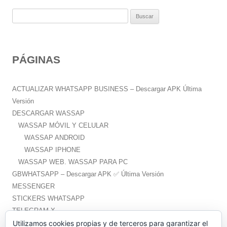
B
u
s
c
PÁGINAS
a
r
:
ACTUALIZAR WHATSAPP BUSINESS – Descargar APK Última
Versión
DESCARGAR WASSAP
WASSAP MÓVIL Y CELULAR
WASSAP ANDROID
WASSAP IPHONE
WASSAP WEB. WASSAP PARA PC
GBWHATSAPP – Descargar APK ✅️ Última Versión
MESSENGER
STICKERS WHATSAPP
TELEGRAM X
WHATSAPP PLUS – Descargar APK ✅️ Última Versión
Utilizamos cookies propias y de terceros para garantizar el