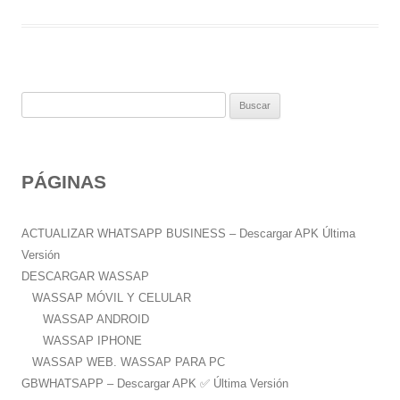
B
u
s
c
PÁGINAS
a
r
:
ACTUALIZAR WHATSAPP BUSINESS – Descargar APK Última
Versión
DESCARGAR WASSAP
WASSAP MÓVIL Y CELULAR
WASSAP ANDROID
WASSAP IPHONE
WASSAP WEB. WASSAP PARA PC
GBWHATSAPP – Descargar APK ✅️ Última Versión