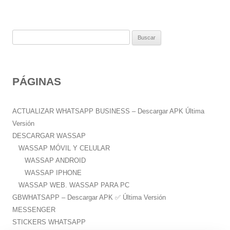
B
u
s
c
PÁGINAS
a
r
:
ACTUALIZAR WHATSAPP BUSINESS – Descargar APK Última
Versión
DESCARGAR WASSAP
WASSAP MÓVIL Y CELULAR
WASSAP ANDROID
WASSAP IPHONE
WASSAP WEB. WASSAP PARA PC
GBWHATSAPP – Descargar APK ✅️ Última Versión
MESSENGER
STICKERS WHATSAPP