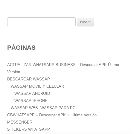
B
u
s
c
PÁGINAS
a
r
:
ACTUALIZAR WHATSAPP BUSINESS – Descargar APK Última
Versión
DESCARGAR WASSAP
WASSAP MÓVIL Y CELULAR
WASSAP ANDROID
WASSAP IPHONE
WASSAP WEB. WASSAP PARA PC
GBWHATSAPP – Descargar APK ✅️ Última Versión
MESSENGER
STICKERS WHATSAPP