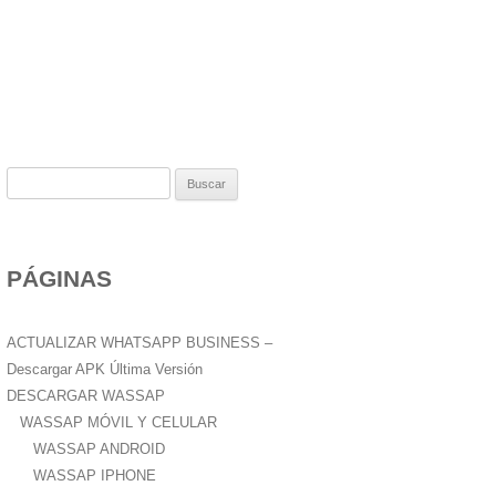
B
u
s
c
PÁGINAS
a
r
:
ACTUALIZAR WHATSAPP BUSINESS –
Descargar APK Última Versión
DESCARGAR WASSAP
WASSAP MÓVIL Y CELULAR
WASSAP ANDROID
WASSAP IPHONE